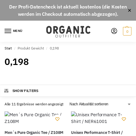
Der
Profi-Datencheck
ist aktuell
kostenlos
(die Kosten
✕
werden im Checkout automatisch abgezogen).
MENÜ
0
Start
Produkt Gewicht
0,198
/
/
0,198
SHOW FILTERS
Alle 11 Ergebnisse werden angezeigt
Men´s Pure Organic Tee / Z108M
Unisex Performance T-Shirt /