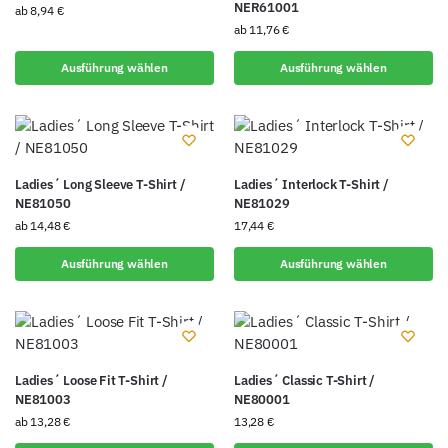
NER61001
ab
8,94
€
ab
11,76
€
Ausführung wählen
Ausführung wählen
Ladies´ Long Sleeve T-Shirt /
Ladies´ Interlock T-Shirt /
NE81050
NE81029
ab
14,48
€
17,44
€
Ausführung wählen
Ausführung wählen
Ladies´ Loose Fit T-Shirt /
Ladies´ Classic T-Shirt /
NE81003
NE80001
ab
13,28
€
13,28
€