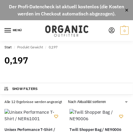
Der
Profi-Datencheck
ist aktuell
kostenlos
(die Kosten
✕
werden im Checkout automatisch abgezogen).
MENÜ
0
Start
Produkt Gewicht
0,197
/
/
0,197
SHOW FILTERS
Alle 12 Ergebnisse werden angezeigt
Unisex Performance T-Shirt /
Twill Shopper Bag / NE90006