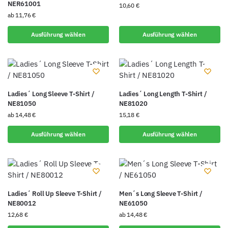
NER61001
10,60
€
ab
11,76
€
Ausführung wählen
Ausführung wählen
Ladies´ Long Sleeve T-Shirt /
Ladies´ Long Length T-Shirt /
NE81050
NE81020
ab
14,48
€
15,18
€
Ausführung wählen
Ausführung wählen
Ladies´ Roll Up Sleeve T-Shirt /
Men´s Long Sleeve T-Shirt /
NE80012
NE61050
12,68
€
ab
14,48
€