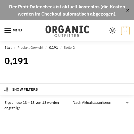
Der
Profi-Datencheck
ist aktuell
kostenlos
(die Kosten
✕
werden im Checkout automatisch abgezogen).
MENÜ
0
Start
Produkt Gewicht
0,191
Seite 2
/
/
/
0,191
SHOW FILTERS
Ergebnisse 13 – 13 von 13 werden
angezeigt