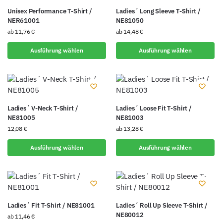
Unisex Performance T-Shirt /
Ladies´ Long Sleeve T-Shirt /
NER61001
NE81050
ab
11,76
€
ab
14,48
€
Ausführung wählen
Ausführung wählen
Ladies´ V-Neck T-Shirt /
Ladies´ Loose Fit T-Shirt /
NE81005
NE81003
12,08
€
ab
13,28
€
Ausführung wählen
Ausführung wählen
Ladies´ Fit T-Shirt / NE81001
Ladies´ Roll Up Sleeve T-Shirt /
NE80012
ab
11,46
€