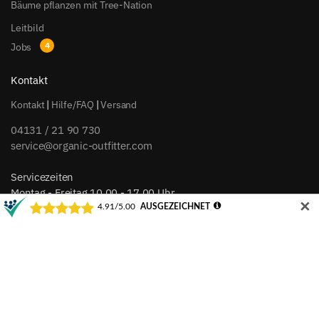
Bäume pflanzen mit Tree-Nation
Leitbild
Jobs
Kontakt
Kontakt
|
Hilfe/FAQ
|
Versand
04131 / 21 90 730
service@organic-outfitter.com
Servicezeiten
Montag - Freitag 10.00 - 17.00 Uhr
✕
Zahlungsarten