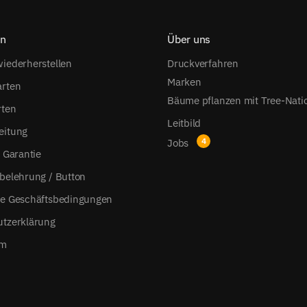
on
Über uns
iederherstellen
Druckverfahren
Marken
arten
Bäume pflanzen mit Tree-Nati
rten
Leitbild
eitung
Jobs
s Garantie
belehrung / Button
ne Geschäftsbedingungen
utzerklärung
um