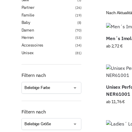
Partner
(26)
Familie
(19)
Baby
(8)
Damen
(70)
Herren
(53)
Men´s Imola
Accessoires
(34)
ab
2,72
€
Unisex
(81)
Filtern nach
Unisex Perf
NER61001
ab
11,76
€
Filtern nach