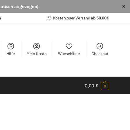
atisch abgezogen).
✕
m
📦 Kostenloser Versand
ab
50.00€
Hilfe
Mein Konto
Wunschliste
Checkout
0,00
€
0