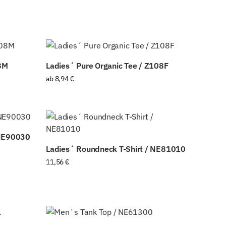
8M
Ladies´ Pure Organic Tee / Z108F
ab
8,94
€
 NE90030
Ladies´ Roundneck T-Shirt / NE81010
11,56
€