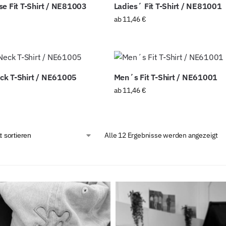
se Fit T-Shirt / NE81003
Ladies´ Fit T-Shirt / NE81001
ab
11,46
€
ck T-Shirt / NE61005
Men´s Fit T-Shirt / NE61001
ab
11,46
€
Alle 12 Ergebnisse werden angezeigt