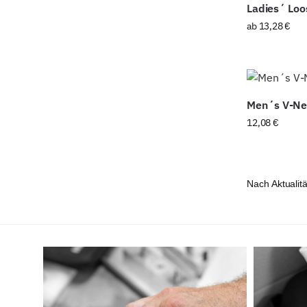
Ladies´ Loo
ab
13,28
€
Men´s V-Ne
12,08
€