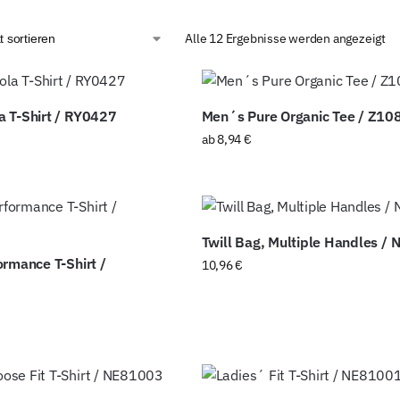
Alle 12 Ergebnisse werden angezeigt
 T-Shirt / RY0427
Men´s Pure Organic Tee / Z10
ab
8,94
€
Twill Bag, Multiple Handles /
ormance T-Shirt /
10,96
€