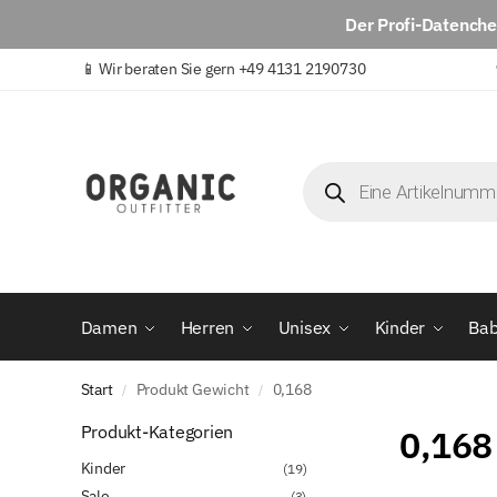
Der
Profi-Datench
📱
Wir beraten Sie gern +49 4131 2190730
Damen
Herren
Unisex
Kinder
Ba
Start
Produkt Gewicht
0,168
/
/
Produkt-Kategorien
0,168
Kinder
(19)
Sale
(3)