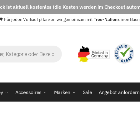
eck
ist aktuell
kostenlos
(die Kosten werden im Checkout autom
🌳 Für jeden Verkauf pflanzen wir gemeinsam mit
Tree-Nation
einen Bau
by
Accessoires
Marken
Sale
Angebot anfordern