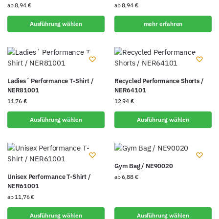
ab
8,94
€
ab
8,94
€
Ausführung wählen
mehr erfahren
Ladies´ Performance T-Shirt /
Recycled Performance Shorts /
NER81001
NER64101
11,76
€
12,94
€
Ausführung wählen
Ausführung wählen
Gym Bag / NE90020
Unisex Performance T-Shirt /
ab
6,88
€
NER61001
ab
11,76
€
Ausführung wählen
Ausführung wählen