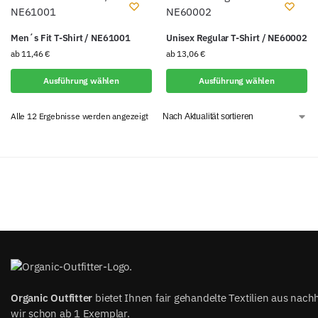
Men´s Fit T-Shirt / NE61001
Unisex Regular T-Shirt / NE60002
ab
11,46
€
ab
13,06
€
Ausführung wählen
Ausführung wählen
Alle 12 Ergebnisse werden angezeigt
Organic Outfitter
bietet Ihnen fair gehandelte Textilien aus nach
wir schon ab 1 Exemplar.