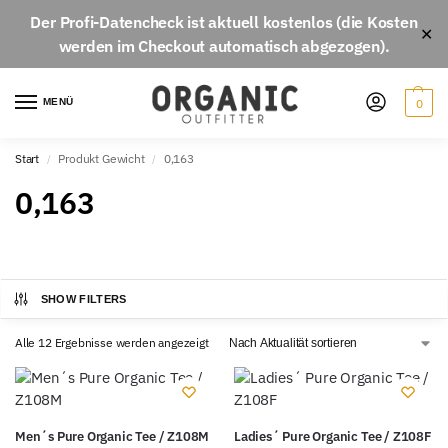
Der
Profi-Datencheck
ist aktuell
kostenlos
(die Kosten
✕
werden im Checkout automatisch abgezogen).
MENÜ
0
Start
Produkt Gewicht
0,163
/
/
0,163
SHOW FILTERS
Alle 12 Ergebnisse werden angezeigt
Men´s Pure Organic Tee / Z108M
Ladies´ Pure Organic Tee / Z108F