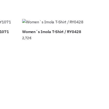
Y1071
Women´s Imola T-Shirt / RY0428
2,72
€