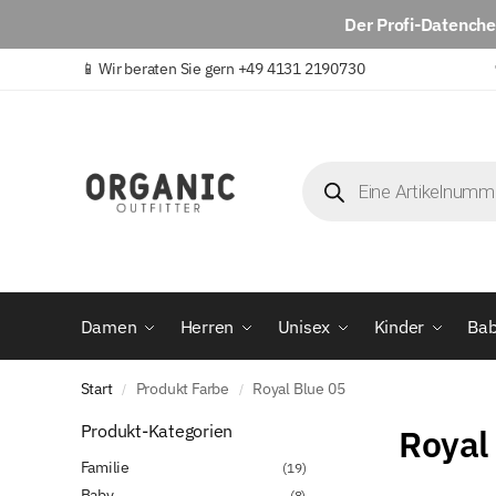
Der
Profi-Datench
📱
Wir beraten Sie gern +49 4131 2190730
Damen
Herren
Unisex
Kinder
Ba
Start
Produkt Farbe
Royal Blue 05
/
/
Produkt-Kategorien
Royal
Familie
(19)
Baby
(8)