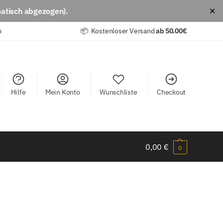
atisch abgezogen).
✕
m
📦 Kostenloser Versand
ab
50.00€
Hilfe
Mein Konto
Wunschliste
Checkout
0,00
€
0