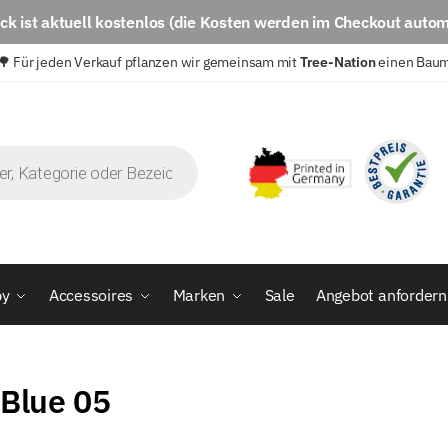
eck
ist aktuell
kostenlos
(die Kosten werden im Checkout autom
🌳 Für jeden Verkauf pflanzen wir gemeinsam mit
Tree-Nation
einen Bau
by
Accessoires
Marken
Sale
Angebot anfordern
 Blue 05