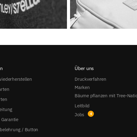
on
Über uns
iederherstellen
Druckverfahren
Marken
arten
Bäume pflanzen mit Tree-Nati
rten
Leitbild
eitung
Jobs
s Garantie
belehrung / Button