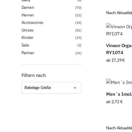
Damen
(70)
Herren
(53)
Accessoires
(34)
Unisex
(81)
Kinder
(19)
Sale
Vinson Orga
(3)
RY1074
Partner
(26)
ab
17,29
€
Filtern nach
Men´s Imola
ab
2,72
€