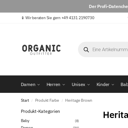
Der
Profi-Datench
📱
Wir beraten Sie gern +49 4131 2190730
Damen
Herren
Unisex
Kinder
Ba
Start
Produkt Farbe
Heritage Brown
/
/
Produkt-Kategorien
Herit
Baby
(8)
Damen
(70)