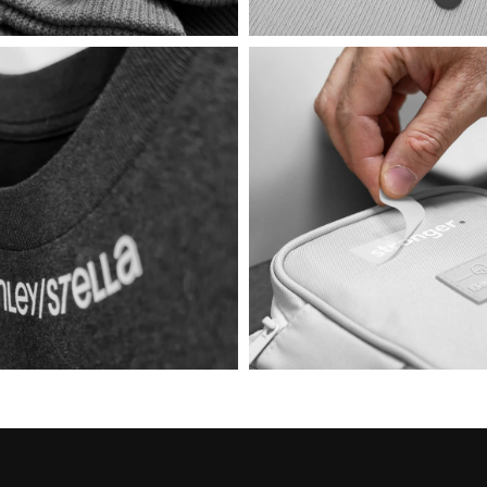
a / STSW212
Drummer 2.0 / STSU168
ab
24,50
€