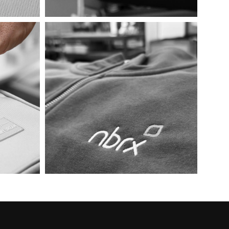
Roller / STSU868
ab
19,40
€