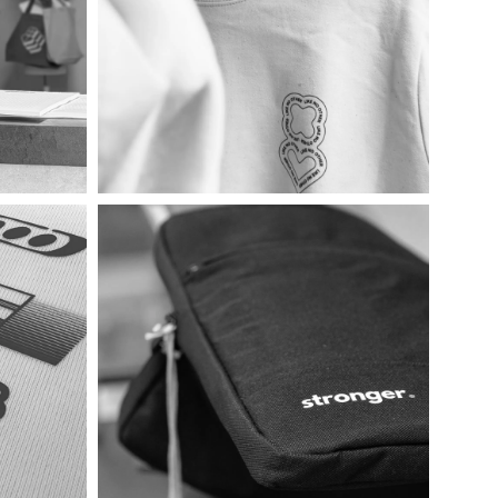
Stella Nora / STSW213
ab
28,30
€