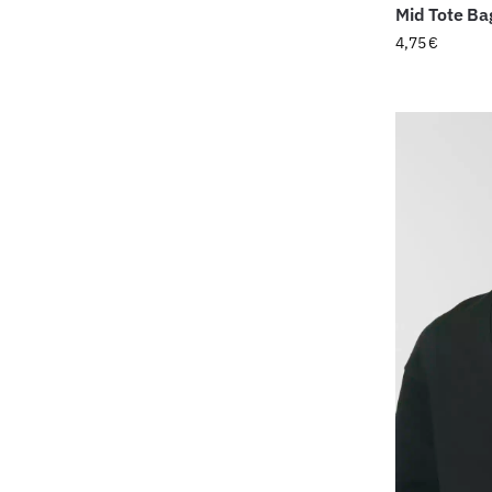
Mid Tote B
4,75
€