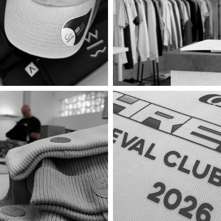
oma / STSW218
Stella Clara / STSW217
ab
20,95
€