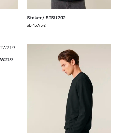
Striker / STSU202
ab
45,95
€
TTW219