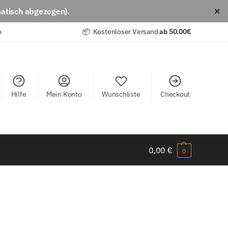
atisch abgezogen).
✕
m
📦 Kostenloser Versand
ab
50.00€
Hilfe
Mein Konto
Wunschliste
Checkout
0,00
€
0