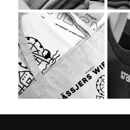
Stella Alm
ab
21,85
€