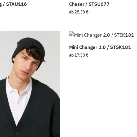
ag / STAU116
Chaser / STSU077
ab
28,30
€
Mini Changer 2.0 / STSK181
ab
17,30
€