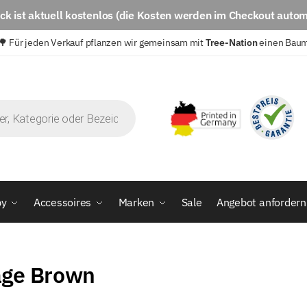
eck
ist aktuell
kostenlos
(die Kosten werden im Checkout autom
🌳 Für jeden Verkauf pflanzen wir gemeinsam mit
Tree-Nation
einen Bau
by
Accessoires
Marken
Sale
Angebot anfordern
age Brown