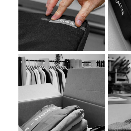
Stella Pal
ab
29,95
€