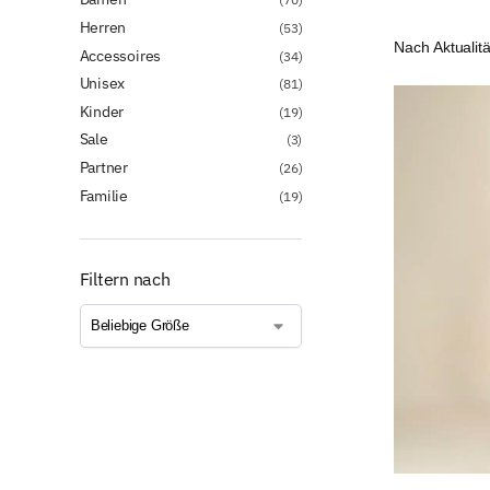
Herren
(53)
Accessoires
(34)
Unisex
(81)
Kinder
(19)
Sale
(3)
Partner
(26)
Familie
(19)
Filtern nach