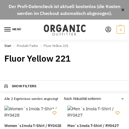
Der
Profi-Datencheck
ist aktuell
kostenlos
(die Kosten
✕
werden im Checkout automatisch abgezogen).
MENÜ
0
Start
Produkt Farbe
Fluor Yellow 221
/
/
Fluor Yellow 221
SHOW FILTERS
Alle 2 Ergebnisse werden angezeigt
Women´s Imola T-Shirt / RY0428
Men´s Imola T-Shirt / RY0427