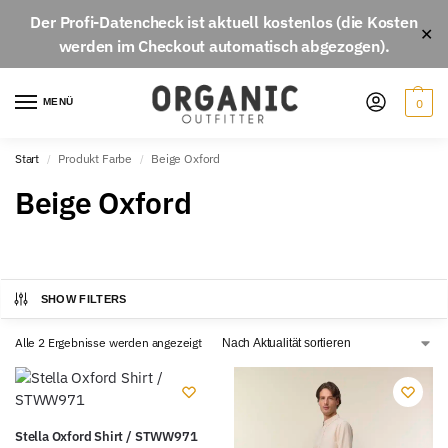
Der
Profi-Datencheck
ist aktuell
kostenlos
(die Kosten
✕
werden im Checkout automatisch abgezogen).
MENÜ
0
Start
Produkt Farbe
Beige Oxford
/
/
Beige Oxford
SHOW FILTERS
Alle 2 Ergebnisse werden angezeigt
Stella Oxford Shirt / STWW971