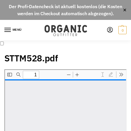
Der
Profi-Datencheck
ist aktuell
kostenlos
(die Kosten
✕
werden im Checkout automatisch abgezogen).
MENÜ
0
STTM528.pdf