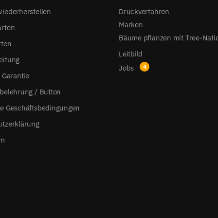
iederherstellen
Druckverfahren
Marken
arten
Bäume pflanzen mit Tree-Nati
rten
Leitbild
eitung
Jobs
s Garantie
belehrung / Button
ne Geschäftsbedingungen
utzerklärung
um