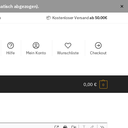
atisch abgezogen).
✕
m
📦 Kostenloser Versand
ab
50.00€
Hilfe
Mein Konto
Wunschliste
Checkout
0,00
€
0