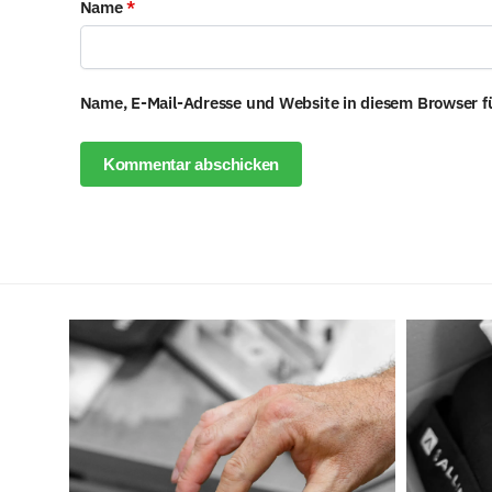
Name
*
Name, E-Mail-Adresse und Website in diesem Browser 
A
l
t
e
r
n
a
t
i
v
e
: