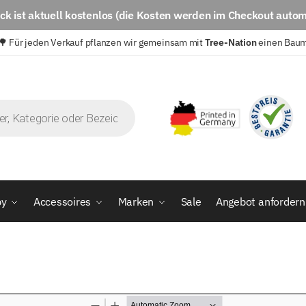
eck
ist aktuell
kostenlos
(die Kosten werden im Checkout autom
🌳 Für jeden Verkauf pflanzen wir gemeinsam mit
Tree-Nation
einen Bau
by
Accessoires
Marken
Sale
Angebot anfordern