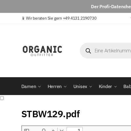
Der
Profi-Datench
📱
Wir beraten Sie gern +49 4131 2190730
Damen
Herren
Unisex
Kinder
Ba
STBW129.pdf