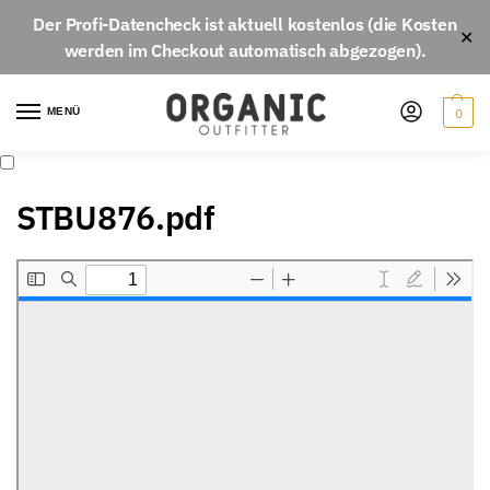
Der
Profi-Datencheck
ist aktuell
kostenlos
(die Kosten
✕
werden im Checkout automatisch abgezogen).
MENÜ
0
STBU876.pdf