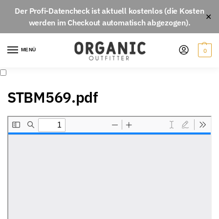
Der
Profi-Datencheck
ist aktuell
kostenlos
(die Kosten
✕
werden im Checkout automatisch abgezogen).
MENÜ
0
STBM569.pdf