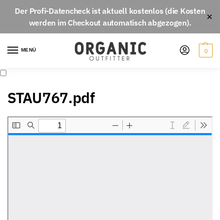
Der
Profi-Datencheck
ist aktuell
kostenlos
(die Kosten
✕
werden im Checkout automatisch abgezogen).
MENÜ
0
STAU767.pdf