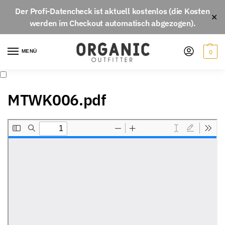
Der
Profi-Datencheck
ist aktuell
kostenlos
(die Kosten
✕
werden im Checkout automatisch abgezogen).
MENÜ
0
MTWK006.pdf