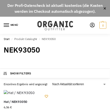
Der
Profi-Datencheck
ist aktuell
kostenlos
(die Kosten
✕
werden im Checkout automatisch abgezogen).
MENÜ
0
Start
Produkt CatalogNr
NEK93050
/
/
NEK93050
SHOW FILTERS
Einzelnes Ergebnis wird angezeigt
Hat / NEK93050
6,56
€