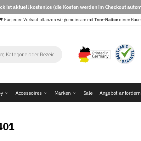
eck
ist aktuell
kostenlos
(die Kosten werden im Checkout autom
🌳 Für jeden Verkauf pflanzen wir gemeinsam mit
Tree-Nation
einen Bau
by
Accessoires
Marken
Sale
Angebot anfordern
401