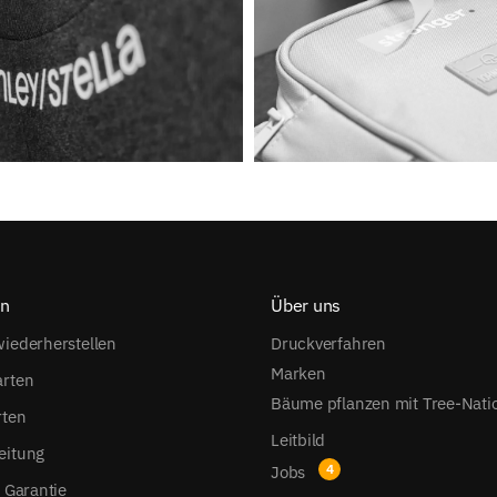
on
Über uns
iederherstellen
Druckverfahren
Marken
arten
Bäume pflanzen mit Tree-Nati
rten
Leitbild
eitung
Jobs
s Garantie