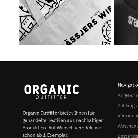
Navigati
Angebot w
Zahlungs
Organic Outfitter
bietet Ihnen fair
Versanda
gehandelte Textilien aus nachhaltiger
Waschanl
Produktion. Auf Wunsch veredeln wir
schon ab 1 Exemplar.
Best Prei