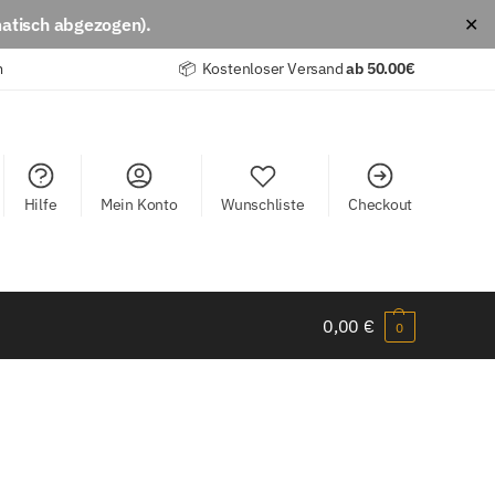
atisch abgezogen).
✕
m
📦 Kostenloser Versand
ab
50.00€
Hilfe
Mein Konto
Wunschliste
Checkout
0,00
€
0