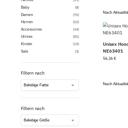
Baby
(8)
Damen
(70)
Herren
(53)
Accessoires
(34)
Unisex
(81)
Kinder
Unisex Hood
(19)
NE63401
Sale
(3)
56,16
€
Filtern nach
Filtern nach