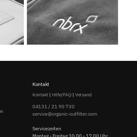
Kontakt
Kontakt
|
Hilfe/FAQ
|
Versand
04131 / 21 90 730
on
service@organic-outfitter.com
Servicezeiten
Montag - Freitag 10.00 - 17.00 Uhr