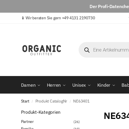
Der
Profi-Datench
📱
Wir beraten Sie gern +49 4131 2190730
Damen
Herren
Unisex
Kinder
Ba
Start
Produkt CatalogNr
NE63401
/
/
Produkt-Kategorien
NE63
Partner
(26)
Familie
(19)