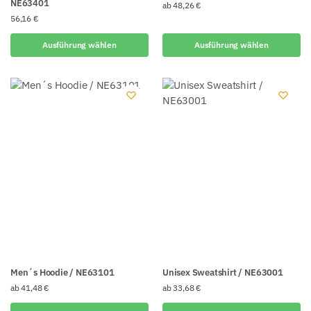
NE63401
ab
48,26
€
56,16
€
Ausführung wählen
Ausführung wählen
Men´s Hoodie / NE63101
Unisex Sweatshirt / NE63001
ab
41,48
€
ab
33,68
€