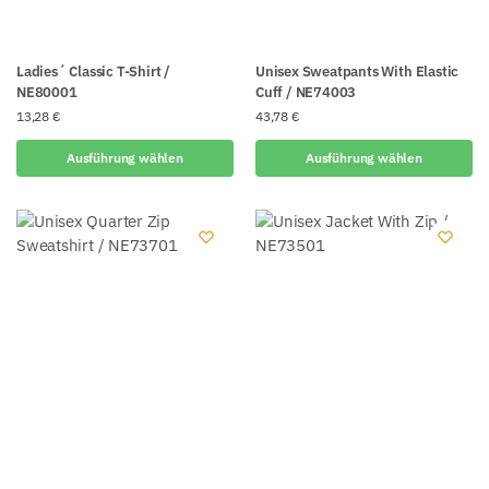
Ladies´ Classic T-Shirt /
Unisex Sweatpants With Elastic
NE80001
Cuff / NE74003
13,28
€
43,78
€
Ausführung wählen
Ausführung wählen