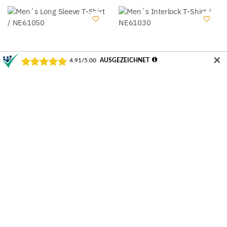
✕
Men´s Long Sleeve T-Shirt /
Men´s Interlock T-Shirt /
NE61050
NE61030
ab
14,48
€
17,44
€
Ausführung wählen
Ausführung wählen