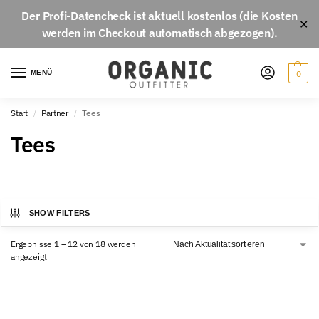
Der
Profi-Datencheck
ist aktuell
kostenlos
(die Kosten
✕
werden im Checkout automatisch abgezogen).
MENÜ
0
Start
Partner
Tees
/
/
Tees
SHOW FILTERS
Ergebnisse 1 – 12 von 18 werden
angezeigt