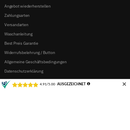
Angebot wiederherstellen
Zahlungsarten
Versandarten
Waschanleitung
Best Preis Garantie
Widerrufsbelehrung / Button
Allgemeine Geschäftsbedingungen
Datenschutzerklärung
Impressum
✕
Über uns
Druckverfahren
Marken
Bäume pflanzen mit Tree-Nation
Leitbild