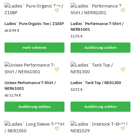
Ladies´ Pure Organic Tee / Z108F
Ladies´ Performance T-Shirt /
NER81001
ab
8,94
€
11,76
€
mehr erfahren
Ausführung wählen
Unisex Performance T-Shirt /
Ladies´ Tank Top / NE81300
NER61001
10,72
€
ab
11,76
€
Ausführung wählen
Ausführung wählen