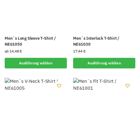
Men´s Long Sleeve T-Shirt /
Men´s Interlock T-Shirt /
NE61050
NE61030
ab
14,48
€
17,44
€
Ausführung wählen
Ausführung wählen