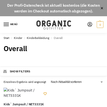
Der
Profi-Datencheck
ist aktuell
kostenlos
(die Kosten
✕
werden im Checkout automatisch abgezogen).
MENÜ
0
Start
Kinder
Kinderbekleidung
Overall
/
/
/
Overall
SHOW FILTERS
Einzelnes Ergebnis wird angezeigt
Kids´ Jumpsuit / NE73331K